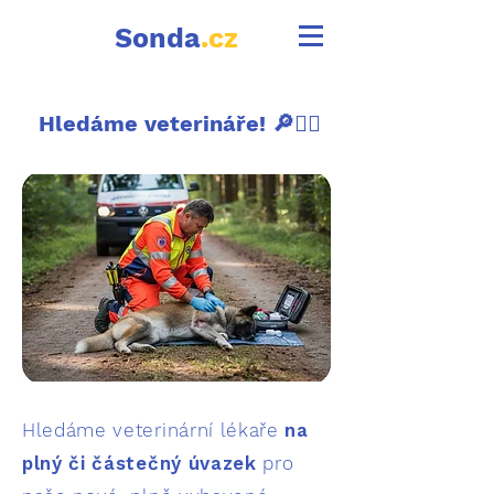
Sonda
.cz
Hledáme veterináře! 🔎👩‍⚕️
Hledáme veterinární lékaře
na
plný či částečný úvazek
pro