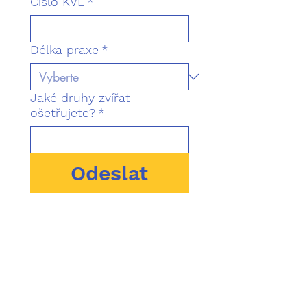
Číslo KVL
*
Délka praxe
*
Jaké druhy zvířat
ošetřujete?
*
Odeslat
Zpět na domovskou stránku