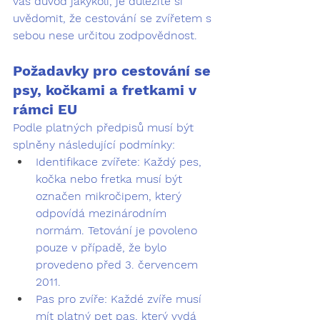
váš důvod jakýkoli, je důležité si 
uvědomit, že cestování se zvířetem s 
sebou nese určitou zodpovědnost.
Požadavky pro cestování se 
psy, kočkami a fretkami v 
rámci EU
Podle platných předpisů musí být 
splněny následující podmínky:
Identifikace zvířete:
 Každý pes, 
kočka nebo fretka musí být 
označen mikročipem, který 
odpovídá mezinárodním 
normám. Tetování je povoleno 
pouze v případě, že bylo 
provedeno před 3. červencem 
2011.
Pas pro zvíře:
 Každé zvíře musí 
mít platný pet pas, který vydá 