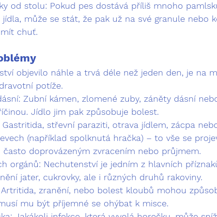
ky od stolu:
 Pokud pes dostává příliš mnoho pamlsků
 jídla, může se stát, že pak už na své granule nebo 
mít chuť.
roblémy
ví objevilo náhle a trvá déle než jeden den, je na mí
dravotní potíže.
ásní:
 Zubní kámen, zlomené zuby, záněty dásní nebo
íčinou. Jídlo jim pak způsobuje bolest.
 Gastritida, střevní paraziti, otrava jídlem, zácpa neb
řevech (například spolknutá hračka) – to vše se proje
, často doprovázeným zvracením nebo průjmem.
ch orgánů:
 Nechutenství je jedním z hlavních příznak
ění jater, cukrovky, ale i různých druhů rakoviny.
 Artritida, zranění, nebo bolest kloubů mohou způsob
emusí mu být příjemné se ohýbat k misce.
ka:
 Jakákoli infekce, která vyvolá horečku, může sníži