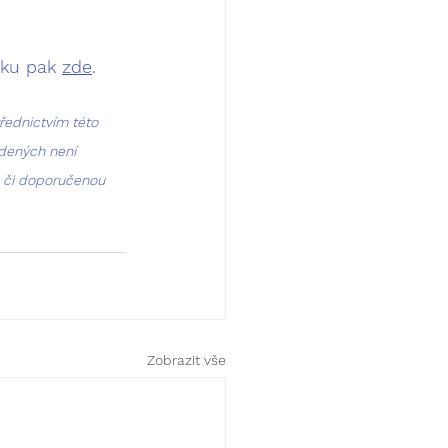
ku pak 
zde
.
řednictvím této 
dených není 
u či doporučenou 
Zobrazit vše