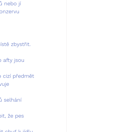
 nebo jí 
konzervu 
stě zbystřit. 
 afty jsou 
o cizí předmět 
vuje 
ů selhání 
it, že pes 
t chuť k jídlu.