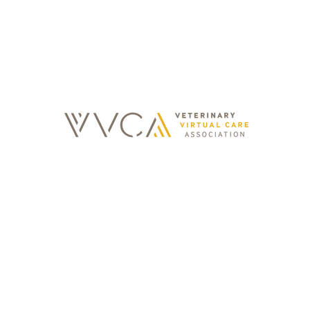
kožní plíseň
info@sonda.cz
Po - Pá: 08:00 - 20:00
Mo
So - Ne: 08:00 - 20:00
Státní svátky: 08:00 - 20:00
Olš
z
vede
3,
bank
IBA