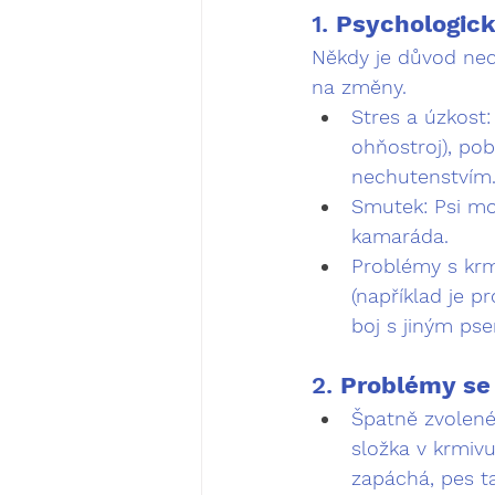
1. 
Psychologick
Někdy je důvod nechu
na změny.
Stres a úzkost:
ohňostroj), pob
nechutenstvím
Smutek:
 Psi m
kamaráda.
Problémy s kr
(například je p
boj s jiným ps
2. 
Problémy se
Špatně zvolené
složka v krmivu
zapáchá, pes 