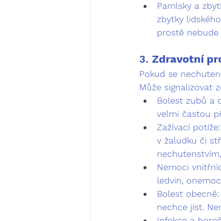
Pamlsky a zbyt
zbytky lidského
prostě nebude 
3. 
Zdravotní p
Pokud se nechutenst
Může signalizovat z
Bolest zubů a d
velmi častou př
Zažívací potíže:
v žaludku či st
nechutenstvím
Nemoci vnitřní
ledvin, onemocn
Bolest obecně:
nechce jíst. N
Infekce a horeč