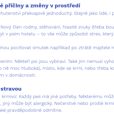
é příčiny a změny v prostředí
tenství překvapivě jednoduchý. Stejně jako lidé, i psi
 Nový člen rodiny, stěhování, hlasité zvuky (třeba bo
yt v psím hotelu – to vše může způsobit stres, který 
.
ohou pociťovat smutek například po ztrátě majitele n
mením:
 Někteří psi jsou vybíraví. Také jim nemusí vyh
ro ně moc hluboká), místo, kde se krmí, nebo třeba 
em v domácnosti.
 stravou
 krmivo:
 Každý pes má jiné potřeby. Některému může
, jiný může být alergický. Nečerstvé nebo prošlé krmi
také pravděpodobně odmítne.