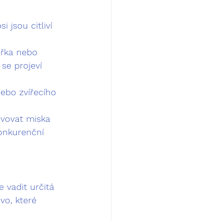
 jsou citliví 
uřka nebo 
se projeví 
ebo zvířecího 
ovovat miska 
konkurenční 
 vadit určitá 
vo, které 