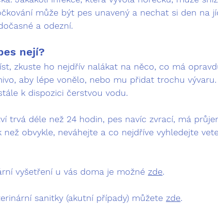
očkování může být pes unavený a nechat si den na jí
 dočasné a odezní.
pes nejí?
íst, zkuste ho nejdřív nalákat na něco, co má opravd
ivo, aby lépe vonělo, nebo mu přidat trochu vývaru.
stále k dispozici čerstvou vodu.
ví trvá déle než 24 hodin, pes navíc zvrací, má průjem
 než obvykle, neváhejte a co nejdříve 
vyhledejte vete
ární vyšetření u vás doma je možné 
zde
.
erinární sanitky (akutní případy) můžete 
zde
.