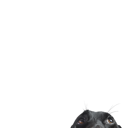
+420 790 388 444
Adresa veterinární kliniky
Pod Nuselskými schody 1721/
120 00, Praha 2 - Vinohrady