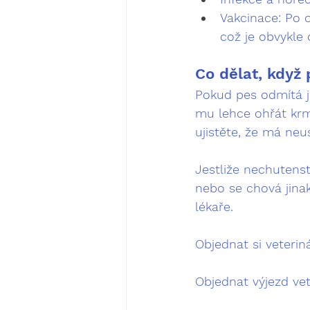
Vakcinace:
 Po 
což je obvykle
Co dělat, když 
Pokud pes odmítá j
mu lehce ohřát krm
ujistěte, že má neu
Jestliže nechutenst
nebo se chová jinak
lékaře
.
Objednat si veterin
Objednat výjezd vet