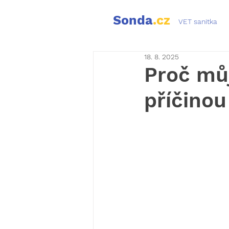
Sonda
.cz
VET sanitka
18. 8. 2025
Proč můj
příčinou