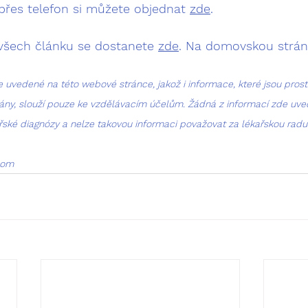
přes telefon si můžete objednat 
zde
.
šech článku se dostanete 
zde
. Na domovskou strán
 uvedené na této webové stránce, jakož i informace, které jsou prost
ny, slouží pouze ke vzdělávacím účelům. Žádná z informací zde uve
řské diagnózy a nelze takovou informaci považovat za lékařskou rad
com