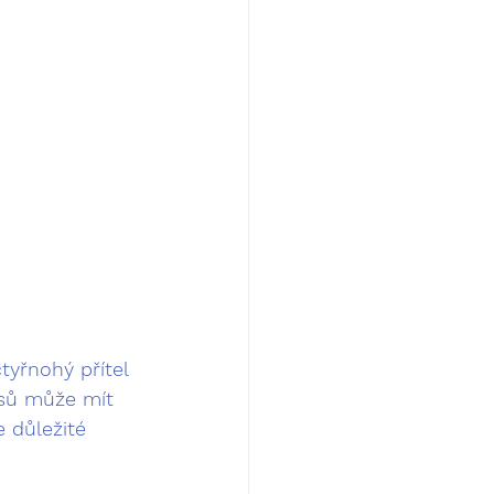
tyřnohý přítel 
psů může mít 
 důležité 