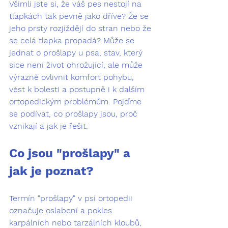
Všimli jste si, že váš pes nestojí na 
tlapkách tak pevně jako dříve? Že se 
jeho prsty rozjíždějí do stran nebo že 
se celá tlapka propadá? Může se 
jednat o 
prošlapy u psa
, stav, který 
sice není život ohrožující, ale může 
výrazně ovlivnit komfort pohybu, 
vést k bolesti a postupně i k dalším 
ortopedickým problémům. Pojďme 
se podívat, co prošlapy jsou, proč 
vznikají a jak je řešit.
Co jsou "prošlapy" a 
jak je poznat?
Termín "prošlapy" v psí ortopedii 
označuje oslabení a pokles 
karpálních nebo tarzálních kloubů, 