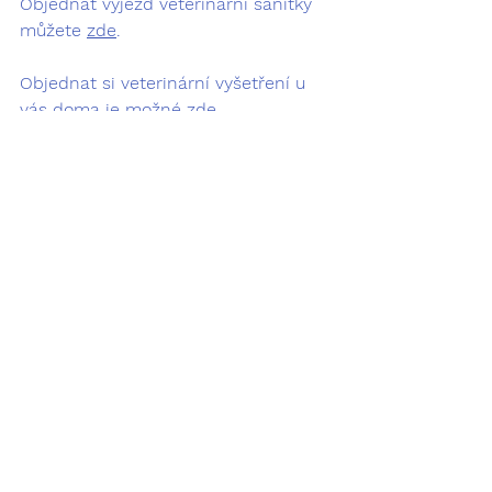
Objednat výjezd veterinární sanitky 
můžete 
zde
.
Objednat si veterinární vyšetření u 
vás doma je možné 
zde
.
Vyšetření na dálku přes telefon si 
můžete objednat 
zde
.
Zpátky na seznam všech článku se 
dostanete 
zde
. Na domovskou 
stránku pak 
zde
.
* Pozn: Veškeré informace uvedené na této 
webové stránce, jakož i informace, které 
jsou prostřednictvím této webové stránky 
poskytovány, slouží pouze ke vzdělávacím 
účelům. Žádná z informací zde uvedených 
není určena jako náhrada lékařské 