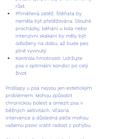
růst.
Přiměřená zátěž:
 Štěňata by 
neměla být přetěžována. Dlouhé 
procházky, běhání u kola nebo 
intenzivní skákání by měly být 
odloženy na dobu, až bude pes 
plně vyvinutý.
Kontrola hmotnosti:
 Udržujte 
psa v optimální kondici po celý 
život.
Prošlapy u psa
 nejsou jen estetickým 
problémem. Mohou způsobit 
chronickou bolest a omezit psa v 
běžných aktivitách. Včasná 
intervence a důsledná péče mohou 
vašemu psovi vrátit radost z pohybu.