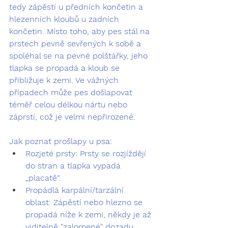
tedy zápěstí u předních končetin a 
hlezenních kloubů u zadních 
končetin. Místo toho, aby pes stál na 
prstech pevně sevřených k sobě a 
spoléhal se na pevné polštářky, jeho 
tlapka se propadá a kloub se 
přibližuje k zemi. Ve vážných 
případech může pes došlapovat 
téměř celou délkou nártu nebo 
záprstí, což je velmi nepřirozené.
Jak poznat prošlapy u psa:
Rozjeté prsty:
 Prsty se rozjíždějí 
do stran a tlapka vypadá 
„placatě“.
Propádlá karpální/tarzální 
oblast:
 Zápěstí nebo hlezno se 
propadá níže k zemi, někdy je až 
viditelně "zalomené" dozadu.