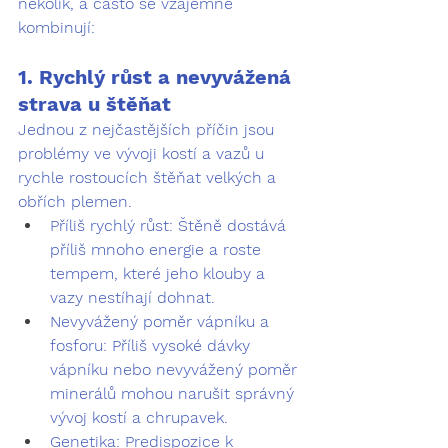
několik, a často se vzájemně 
kombinují:
1. Rychlý růst a nevyvážená 
strava u štěňat
Jednou z nejčastějších příčin jsou 
problémy ve vývoji kostí a vazů u 
rychle rostoucích štěňat velkých a 
obřích plemen.
Příliš rychlý růst:
 Štěně dostává 
příliš mnoho energie a roste 
tempem, které jeho klouby a 
vazy nestíhají dohnat.
Nevyvážený poměr vápníku a 
fosforu:
 Příliš vysoké dávky 
vápníku nebo nevyvážený poměr 
minerálů mohou narušit správný 
vývoj kostí a chrupavek.
Genetika:
 Predispozice k 