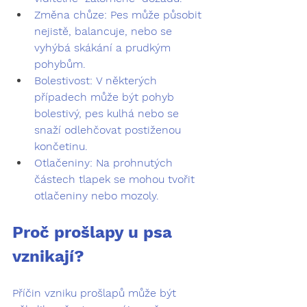
Změna chůze:
 Pes může působit 
nejistě, balancuje, nebo se 
vyhýbá skákání a prudkým 
pohybům.
Bolestivost:
 V některých 
případech může být pohyb 
bolestivý, pes kulhá nebo se 
snaží odlehčovat postiženou 
končetinu.
Otlačeniny:
 Na prohnutých 
částech tlapek se mohou tvořit 
otlačeniny nebo mozoly.
Proč prošlapy u psa 
vznikají?
Příčin vzniku prošlapů může být 