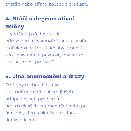
zhoršit nebo přímo způsobit prošlapy.
4. Stáří a degenerativní 
změny
U starších psů dochází k 
přirozenému oslabování vazů a svalů 
v důsledku stárnutí. Klouby ztrácejí 
svou elasticitu a pevnost, což může 
vést k rozvoji prošlapů.
5. Jiná onemocnění a úrazy
Prošlapy mohou být také 
sekundárním příznakem jiných 
ortopedických problémů, 
neurologických onemocnění nebo po 
úrazech, které oslabily struktury 
tlapky a kloubu.