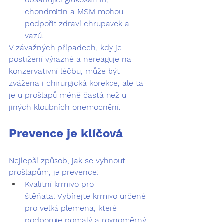
chondroitin a MSM mohou 
podpořit zdraví chrupavek a 
vazů.
V závažných případech, kdy je 
postižení výrazné a nereaguje na 
konzervativní léčbu, může být 
zvážena i chirurgická korekce, ale ta 
je u prošlapů méně častá než u 
jiných kloubních onemocnění.
Prevence je klíčová
Nejlepší způsob, jak se vyhnout 
prošlapům, je prevence:
Kvalitní krmivo pro 
štěňata:
 Vybírejte krmivo určené 
pro velká plemena, které 
podporuje pomalý a rovnoměrný 