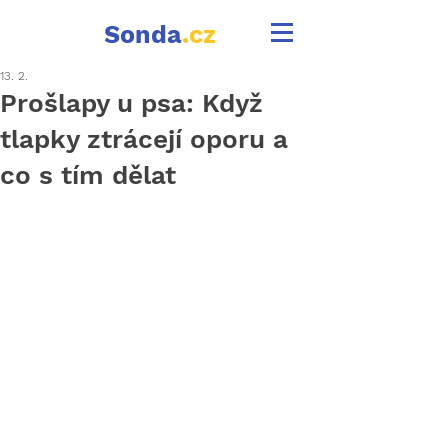
Sonda
.cz
13. 2.
Prošlapy u psa: Když
tlapky ztrácejí oporu a
co s tím dělat