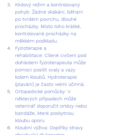
Klidový režim a kontrolovaný 
pohyb:
 Žádné skákání, běhání 
po tvrdém povrchu, dlouhé 
procházky. Místo toho krátké, 
kontrolované procházky na 
měkkém podkladu.
Fyzioterapie a 
rehabilitace:
 Cílené cvičení pod 
dohledem fyzioterapeuta může 
pomoci posílit svaly a vazy 
kolem kloubů. Hydroterapie 
(plavání) je často velmi účinná.
Ortopedické pomůcky:
 V 
některých případech může 
veterinář doporučit ortézy nebo 
bandáže, které poskytnou 
kloubu oporu.
Kloubní výživa:
 Doplňky stravy 
obsahující glukosamin, 