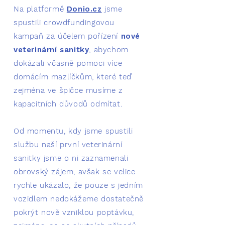
Na platformě
Donio.cz
jsme
spustili crowdfundingovou
kampaň za účelem pořízení
nové
veterinární sanitky
, abychom
dokázali včasně pomoci více
domácím mazlíčkům, které teď
zejména ve špičce musíme z
kapacitních důvodů odmítat.
Od momentu, kdy jsme spustili
službu naší první veterinární
sanitky jsme o ni zaznamenali
obrovský zájem, avšak se velice
rychle ukázalo, že pouze s jedním
vozidlem nedokážeme dostatečně
pokrýt nově vzniklou poptávku,