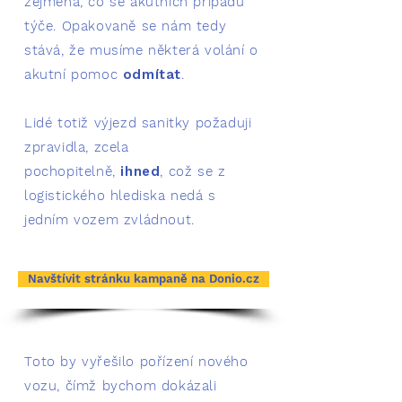
zejména, co se akutních případů
týče. Opakovaně se nám tedy
stává, že musíme některá volání o
akutní pomoc
odmítat
.
Lidé totiž výjezd sanitky požaduji
zpravidla, zcela
pochopitelně,
ihned
, což se z
logistického hlediska nedá s
jedním vozem zvládnout.
Navštívit stránku kampaně na Donio.cz
T
oto by vyřešilo pořízení nového
vozu, čímž bychom dokázali