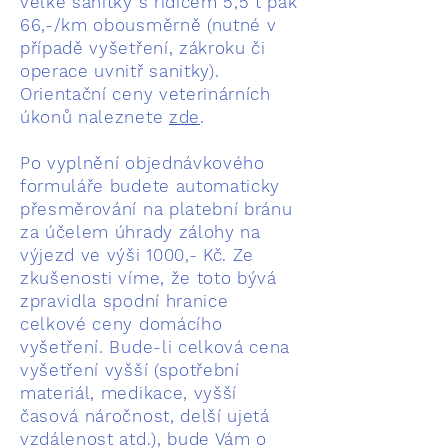
velké sanitky s řidičem 5,5 t pak
66,-/km obousměrně (nutné v
případě vyšetření, zákroku či
operace uvnitř sanitky).
Orientační ceny veterinárních
úkonů naleznete
zde
.
Po vyplnění objednávkového
formuláře budete automaticky
přesměrování na platební bránu
za účelem úhrady zálohy na
výjezd ve výši 1000,- Kč. Ze
zkušenosti víme, že toto bývá
zpravidla spodní hranice
celkové ceny domácího
vyšetření. Bude-li celková cena
vyšetření vyšší (spotřební
materiál, medikace, vyšší
časová náročnost, delší ujetá
vzdálenost atd.), bude Vám o