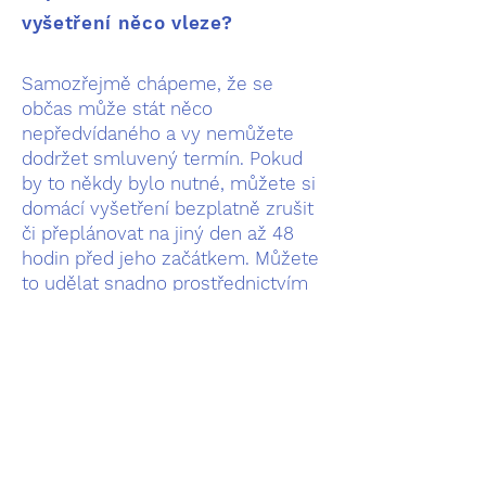
vyšetření něco vleze?
Samozřejmě chápeme, že se
občas může stát něco
nepředvídaného a vy nemůžete
dodržet smluvený termín.
Pokud
by to někdy bylo nutné, můžete si
domácí vyšetření bezplatně zrušit
či přeplánovat na jiný den až 48
hodin před jeho začátkem. Můžete
to udělat snadno prostřednictvím
e-mailu či telefonicky (vše
naleznete v sekci Kontakty).​ V
takovém případě změňte prosím
svůj termín co nejdříve, abychom
ho mohli nabídnout jinému
chlupatému kamarádovi. 🐱 🐶
Pokud zrušíte či přeplánujete