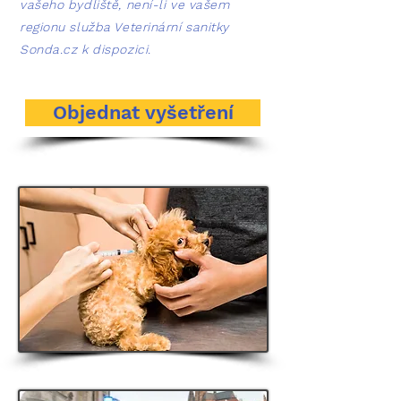
vašeho bydliště, není-li ve vašem
regionu služba Veterinární sanitky
Sonda.cz k dispozici.
Objednat vyšetření