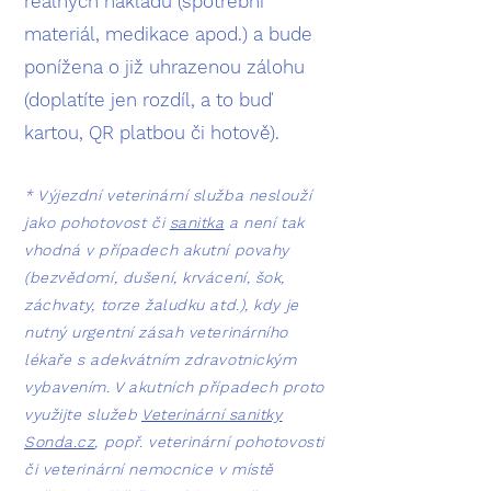
reálných nákladů (spotřební
materiál, medikace apod.) a bude
ponížena o již uhrazenou zálohu
(doplatíte jen rozdíl, a to buď
kartou, QR platbou či hotově). ​
*
Výjezdní veterinární služba neslouží
jako pohotovost či
sanitka
a není tak
vhodná v případech akutní povahy
(bezvědomí, dušení, krvácení, šok,
záchvaty, torze žaludku atd.), kdy je
nutný urgentní zásah veterinárního
lékaře s adekvátním zdravotnickým
vybavením. V akutních případech proto
využijte služeb
Veterinární sanitky
Sonda.cz
, popř. veterinární pohotovosti
či veterinární nemocnice v místě