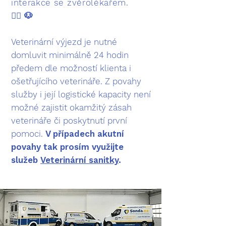
interakce se zvěrolékařem.
👨‍⚕️
🐶
Veterinární výjezd je nutné
domluvit minimálně 24 hodin
předem dle možností klienta i
ošetřujícího veterináře. Z povahy
služby i její logistické kapacity není
možné zajistit okamžitý zásah
veterináře či poskytnutí první
pomoci.
V případech akutní
povahy tak prosím využijte
služeb
Veterinární sanitky
.