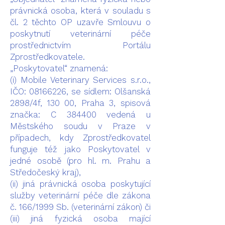
právnická osoba, která v souladu s
čl. 2 těchto OP uzavře Smlouvu o
poskytnutí veterinární péče
prostřednictvím Portálu
Zprostředkovatele.
„Poskytovatel“ znamená:
(i) Mobile Veterinary Services s.r.o.,
IČO: 08166226, se sídlem: Olšanská
2898/4f, 130 00, Praha 3, spisová
značka: C 384400 vedená u
Městského soudu v Praze v
případech, kdy Zprostředkovatel
funguje též jako Poskytovatel v
jedné osobě (pro hl. m. Prahu a
Středočeský kraj),
(ii) jiná právnická osoba poskytující
služby veterinární péče dle zákona
č. 166/1999 Sb. (veterinární zákon) či
(iii) jiná fyzická osoba mající