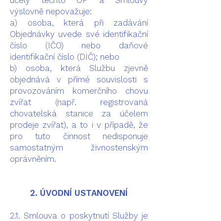
účely těchto OP a Smlouvy
výslovně nepovažuje:
a) osoba, která při zadávání
Objednávky uvede své identifikační
číslo (IČO) nebo daňové
identifikační číslo (DIČ); nebo
b) osoba, která Službu zjevně
objednává v přímé souvislosti s
provozováním komerčního chovu
zvířat (např. registrovaná
chovatelská stanice za účelem
prodeje zvířat), a to i v případě, že
pro tuto činnost nedisponuje
samostatným živnostenským
oprávněním.
2. ÚVODNÍ USTANOVENÍ
2.1. Smlouva o poskytnutí Služby je