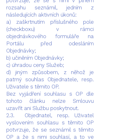
potvrzuje, že se s nimi v plném
rozsahu seznámil, jedním z
následujících aktivních úkonů:
a) zaškrtnutím příslušného pole
(checkboxu) v rámci
objednávkového formuláře na
Portálu před odesláním
Objednávky;
b) učiněním Objednávky;
c) úhradou ceny Služeb;
d) jiným způsobem, z něhož je
patrný souhlas Objednatele, resp.
Uživatele s těmito OP.
Bez vyjádření souhlasu s OP dle
tohoto článku nelze Smlouvu
uzavřít ani Službu poskytnout.
2.3. Objednatel, resp. Uživatel
vyslovením souhlasu s těmito OP
potvrzuje, že se seznámil s těmito
OP a že s nimi souhlasí, a to ve