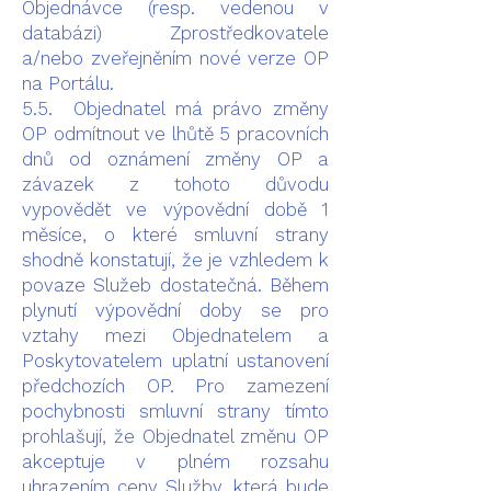
Objednávce (resp. vedenou v
databázi) Zprostředkovatele
a/nebo zveřejněním nové verze OP
na Portálu.
5.5. Objednatel má právo změny
OP odmítnout ve lhůtě 5 pracovních
dnů od oznámení změny OP a
závazek z tohoto důvodu
vypovědět ve výpovědní době 1
měsíce, o které smluvní strany
shodně konstatují, že je vzhledem k
povaze Služeb dostatečná. Během
plynutí výpovědní doby se pro
vztahy mezi Objednatelem a
Poskytovatelem uplatní ustanovení
předchozích OP. Pro zamezení
pochybnosti smluvní strany tímto
prohlašují, že Objednatel změnu OP
akceptuje v plném rozsahu
uhrazením ceny Služby, která bude