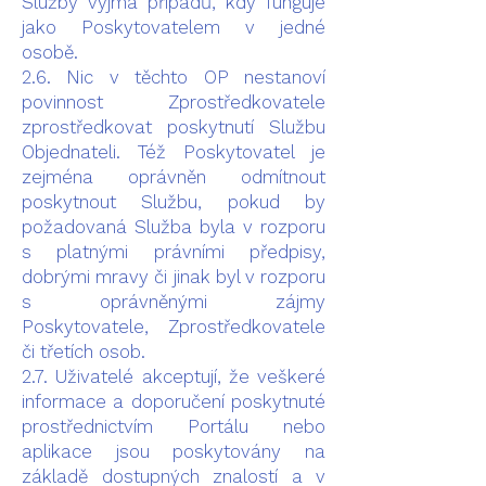
Služby vyjma případů, kdy funguje
jako Poskytovatelem v jedné
osobě.
2.6. Nic v těchto OP nestanoví
povinnost Zprostředkovatele
zprostředkovat poskytnutí Službu
Objednateli. Též Poskytovatel je
zejména oprávněn odmítnout
poskytnout Službu, pokud by
požadovaná Služba byla v rozporu
s platnými právními předpisy,
dobrými mravy či jinak byl v rozporu
s oprávněnými zájmy
Poskytovatele, Zprostředkovatele
či třetích osob.
2.7. Uživatelé akceptují, že veškeré
informace a doporučení poskytnuté
prostřednictvím Portálu nebo
aplikace jsou poskytovány na
základě dostupných znalostí a v