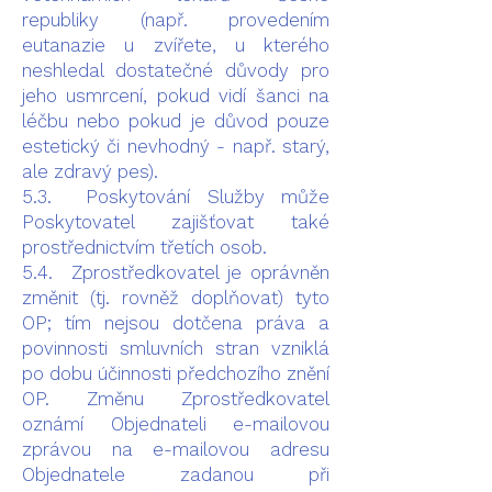
republiky (např. provedením
eutanazie u zvířete, u kterého
neshledal dostatečné důvody pro
jeho usmrcení, pokud vidí šanci na
léčbu nebo pokud je důvod pouze
estetický či nevhodný - např. starý,
ale zdravý pes).
5.3. Poskytování Služby může
Poskytovatel zajišťovat také
prostřednictvím třetích osob.
5.4. Zprostředkovatel je oprávněn
změnit (tj. rovněž doplňovat) tyto
OP; tím nejsou dotčena práva a
povinnosti smluvních stran vzniklá
po dobu účinnosti předchozího znění
OP. Změnu Zprostředkovatel
oznámí Objednateli e-mailovou
zprávou na e-mailovou adresu
Objednatele zadanou při