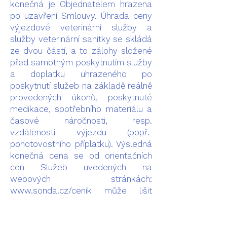
konečná je Objednatelem hrazena
po uzavření Smlouvy. Úhrada ceny
výjezdové veterinární služby a
služby veterinární sanitky se skládá
ze dvou částí, a to zálohy složené
před samotným poskytnutím služby
a doplatku uhrazeného po
poskytnutí služeb na základě reálně
provedených úkonů, poskytnuté
medikace, spotřebního materiálu a
časové náročnosti, resp.
vzdálenosti výjezdu (popř.
pohotovostního příplatku). Výsledná
konečná cena se od orientačních
cen Služeb uvedených na
webových stránkách:
www.sonda.cz/cenik
může lišit
maximálně o 10 %, přičemž
minimální celková cena Výjezdové
veterinární služby a Veterinární