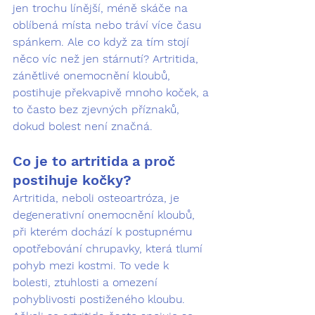
jen trochu línější, méně skáče na 
oblíbená místa nebo tráví více času 
spánkem. Ale co když za tím stojí 
něco víc než jen stárnutí? Artritida, 
zánětlivé onemocnění kloubů, 
postihuje překvapivě mnoho koček, a 
to často bez zjevných příznaků, 
dokud bolest není značná.
Co je to artritida a proč 
postihuje kočky?
Artritida, neboli osteoartróza, je 
degenerativní onemocnění kloubů, 
při kterém dochází k postupnému 
opotřebování chrupavky, která tlumí 
pohyb mezi kostmi. To vede k 
bolesti, ztuhlosti a omezení 
pohyblivosti postiženého kloubu.