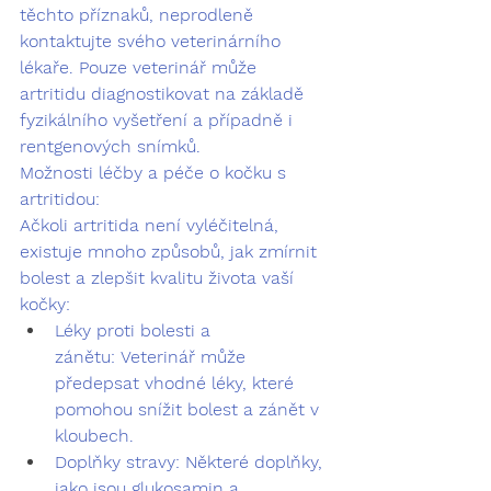
těchto příznaků, 
neprodleně 
kontaktujte svého veterinárního 
lékaře.
 Pouze veterinář může 
artritidu diagnostikovat na základě 
fyzikálního vyšetření a případně i 
rentgenových snímků.
Možnosti léčby a péče o kočku s 
artritidou:
Ačkoli artritida není vyléčitelná, 
existuje mnoho způsobů, jak zmírnit 
bolest a zlepšit kvalitu života vaší 
kočky:
Léky proti bolesti a 
zánětu:
 Veterinář může 
předepsat vhodné léky, které 
pomohou snížit bolest a zánět v 
kloubech.
Doplňky stravy:
 Některé doplňky, 
jako jsou glukosamin a 