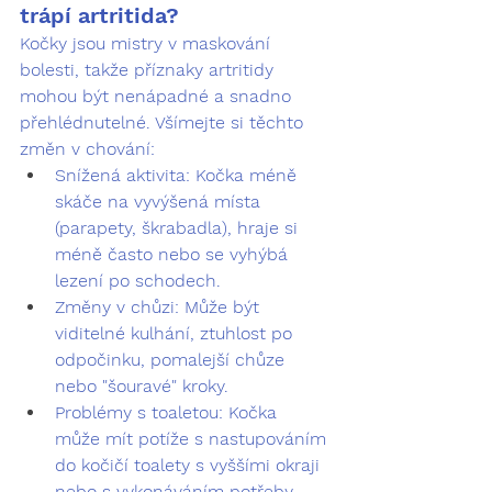
trápí artritida?
Kočky jsou mistry v maskování 
bolesti, takže příznaky artritidy 
mohou být nenápadné a snadno 
přehlédnutelné. Všímejte si těchto 
změn v chování:
Snížená aktivita:
 Kočka méně 
skáče na vyvýšená místa 
(parapety, škrabadla), hraje si 
méně často nebo se vyhýbá 
lezení po schodech.
Změny v chůzi:
 Může být 
viditelné kulhání, ztuhlost po 
odpočinku, pomalejší chůze 
nebo "šouravé" kroky.
Problémy s toaletou:
 Kočka 
může mít potíže s nastupováním 
do kočičí toalety s vyššími okraji 
nebo s vykonáváním potřeby 