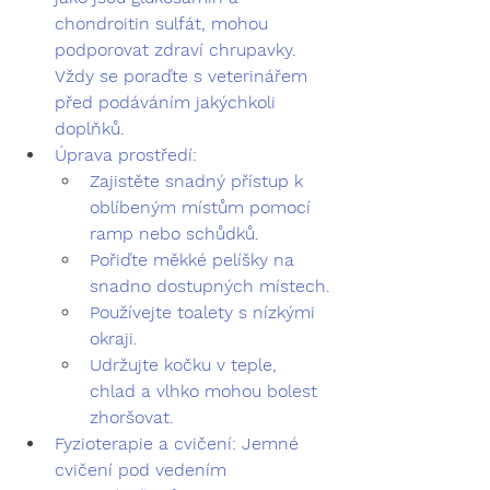
chondroitin sulfát, mohou 
podporovat zdraví chrupavky. 
Vždy se poraďte s veterinářem 
před podáváním jakýchkoli 
doplňků.
Úprava prostředí:
Zajistěte snadný přístup k 
oblíbeným místům pomocí 
ramp nebo schůdků.
Pořiďte měkké pelíšky na 
snadno dostupných místech.
Používejte toalety s nízkými 
okraji.
Udržujte kočku v teple, 
chlad a vlhko mohou bolest 
zhoršovat.
Fyzioterapie a cvičení:
 Jemné 
cvičení pod vedením 