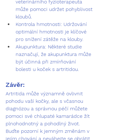
veterinárního fyzioterapeuta 
může pomoci udržet pohyblivost 
kloubů.
Kontrola hmotnosti:
 Udržování 
optimální hmotnosti je klíčové 
pro snížení zátěže na klouby.
Akupunktura:
 Některé studie 
naznačují, že akupunktura může 
být účinná při zmírňování 
bolesti u koček s artritidou.
Závěr:
Artritida může významně ovlivnit 
pohodu vaší kočky, ale s včasnou 
diagnózou a správnou péčí můžete 
pomoci své chlupaté kamarádce žít 
plnohodnotný a pohodlný život. 
Buďte pozorní k jemným změnám v 
jejím chování a neváhejte se obrátit 