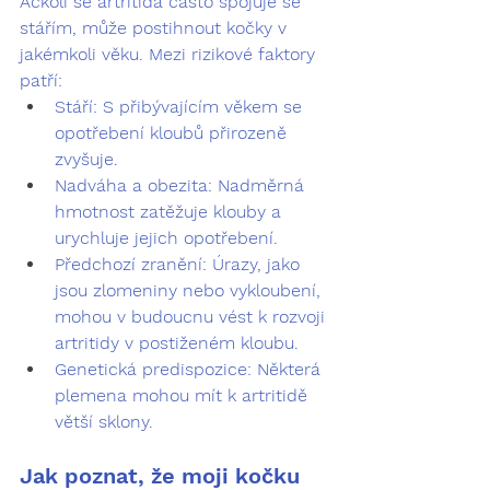
Ačkoli se artritida často spojuje se 
stářím, může postihnout kočky v 
jakémkoli věku. Mezi rizikové faktory 
patří:
Stáří:
 S přibývajícím věkem se 
opotřebení kloubů přirozeně 
zvyšuje.
Nadváha a obezita:
 Nadměrná 
hmotnost zatěžuje klouby a 
urychluje jejich opotřebení.
Předchozí zranění:
 Úrazy, jako 
jsou zlomeniny nebo vykloubení, 
mohou v budoucnu vést k rozvoji 
artritidy v postiženém kloubu.
Genetická predispozice:
 Některá 
plemena mohou mít k artritidě 
větší sklony.
Jak poznat, že moji kočku 