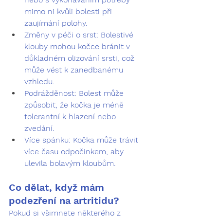
mimo ni kvůli bolesti při 
zaujímání polohy.
Změny v péči o srst:
 Bolestivé 
klouby mohou kočce bránit v 
důkladném olizování srsti, což 
může vést k zanedbanému 
vzhledu.
Podrážděnost:
 Bolest může 
způsobit, že kočka je méně 
tolerantní k hlazení nebo 
zvedání.
Více spánku:
 Kočka může trávit 
více času odpočinkem, aby 
ulevila bolavým kloubům.
Co dělat, když mám 
podezření na artritidu?
Pokud si všimnete některého z 