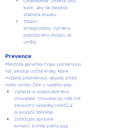
Osteotomie:
 Změna úhlu 
kosti, aby se zlepšila 
stabilita kloubu.
Totální 
endoprotéza:
 Výměna 
postiženého kloubu za 
umělý.
Prevence
Přestože genetika hraje významnou 
roli, existují určité kroky, které 
můžete podniknout, abyste snížili 
riziko vzniku DKK u vašeho psa:
Vyberte si zodpovědného 
chovatele:
 Chovatel by měl mít 
zdravotní výsledky rodičů a 
prarodičů štěněte.
Dodržujte správné 
krmení:
 Krmte svého psa 