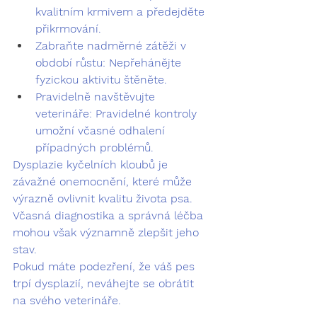
kvalitním krmivem a předejděte 
přikrmování.
Zabraňte nadměrné zátěži v 
období růstu:
 Nepřehánějte 
fyzickou aktivitu štěněte.
Pravidelně navštěvujte 
veterináře:
 Pravidelné kontroly 
umožní včasné odhalení 
případných problémů.
Dysplazie kyčelních kloubů je 
závažné onemocnění, které může 
výrazně ovlivnit kvalitu života psa. 
Včasná diagnostika a správná léčba 
mohou však významně zlepšit jeho 
stav.
Pokud máte podezření, že váš pes 
trpí dysplazií, neváhejte se obrátit 
na svého veterináře.