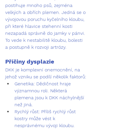
postihuje mnoho psů, zejména 
velkých a obřích plemen. Jedná se o 
vývojovou poruchu kyčelního kloubu, 
při které hlavice stehenní kosti 
nezapadá správně do jamky v pánvi. 
To vede k nestabilitě kloubu, bolesti 
a postupně k rozvoji artrózy.
Příčiny dysplazie
DKK je komplexní onemocnění, na 
jehož vzniku se podílí několik faktorů:
Genetika:
 Dědičnost hraje 
významnou roli. Některá 
plemena jsou k DKK náchylnější 
než jiná.
Rychlý růst:
 Příliš rychlý růst 
kostry může vést k 
nesprávnému vývoji kloubu.