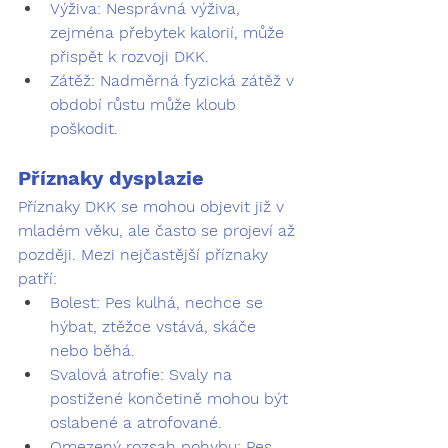
Výživa:
 Nesprávná výživa, 
zejména přebytek kalorií, může 
přispět k rozvoji DKK.
Zátěž:
 Nadměrná fyzická zátěž v 
období růstu může kloub 
poškodit.
Příznaky dysplazie
Příznaky DKK se mohou objevit již v 
mladém věku, ale často se projeví až 
později. Mezi nejčastější příznaky 
patří:
Bolest:
 Pes kulhá, nechce se 
hýbat, ztěžce vstává, skáče 
nebo běhá.
Svalová atrofie:
 Svaly na 
postižené končetině mohou být 
oslabené a atrofované.
Omezený rozsah pohybu:
 Pes 