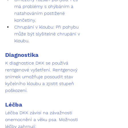
má problémy s ohýbáním a 
natahováním postižené 
končetiny.
Chrupání v kloubu:
 Při pohybu 
může být slyšitelné chrupání v 
kloubu.
Diagnostika
K diagnostice DKK se používá 
rentgenové vyšetření. Rentgenový 
snímek umožňuje posoudit stav 
kyčelního kloubu a zjistit stupeň 
poškození.
Léčba
Léčba DKK závisí na závažnosti 
onemocnění a věku psa. Možnosti 
léčby zahrnují: