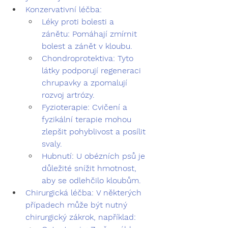
Konzervativní léčba:
Léky proti bolesti a 
zánětu:
 Pomáhají zmírnit 
bolest a zánět v kloubu.
Chondroprotektiva:
 Tyto 
látky podporují regeneraci 
chrupavky a zpomalují 
rozvoj artrózy.
Fyzioterapie:
 Cvičení a 
fyzikální terapie mohou 
zlepšit pohyblivost a posílit 
svaly.
Hubnutí:
 U obézních psů je 
důležité snížit hmotnost, 
aby se odlehčilo kloubům.
Chirurgická léčba:
 V některých 
případech může být nutný 
chirurgický zákrok, například: