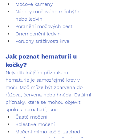
Močové kameny
Nádory močového měchýře 
nebo ledvin
Poranění močových cest
Onemocnění ledvin
Poruchy srážlivosti krve
Jak poznat hematurii u 
kočky?
Nejviditelnějším příznakem 
hematurie je samozřejmě krev v 
moči. Moč může být zbarvena do 
růžova, červena nebo hněda. Dalšími 
příznaky, které se mohou objevit 
spolu s hematurií, jsou:
Časté močení
Bolestivé močení
Močení mimo kočičí záchod