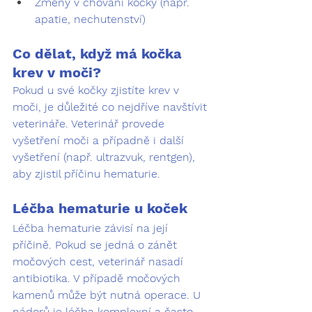
Změny v chování kočky (např. 
apatie, nechutenství)
Co dělat, když má kočka 
krev v moči?
Pokud u své kočky zjistíte krev v 
moči, je důležité co nejdříve navštívit 
veterináře. Veterinář provede 
vyšetření moči a případně i další 
vyšetření (např. ultrazvuk, rentgen), 
aby zjistil příčinu hematurie.
Léčba hematurie u koček
Léčba hematurie závisí na její 
příčině. Pokud se jedná o zánět 
močových cest, veterinář nasadí 
antibiotika. V případě močových 
kamenů může být nutná operace. U 
nádorů je léčba komplexní a často 