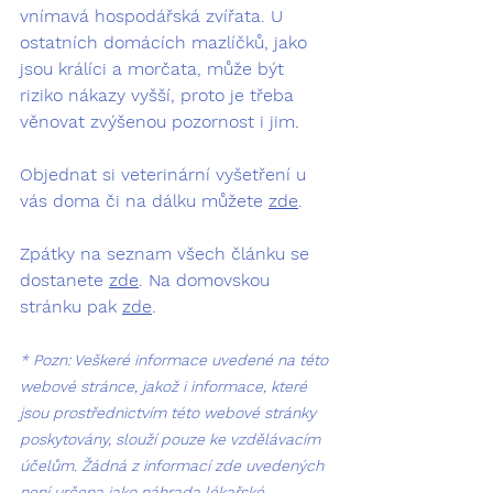
vnímavá hospodářská zvířata. U 
ostatních domácích mazlíčků, jako 
jsou králíci a morčata, může být 
riziko nákazy vyšší, proto je třeba 
věnovat zvýšenou pozornost i jim.
Objednat si veterinární vyšetření u 
vás doma či na dálku můžete 
zde
.
Zpátky na seznam všech článku se 
dostanete 
zde
. Na domovskou 
stránku pak 
zde
.
* Pozn: Veškeré informace uvedené na této 
webové stránce, jakož i informace, které 
jsou prostřednictvím této webové stránky 
poskytovány, slouží pouze ke vzdělávacím 
účelům. Žádná z informací zde uvedených 
není určena jako náhrada lékařské 