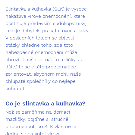
Slintavka a kulhavka (SLK) je vysoce 
nakažlivé virové onemocnění, které 
postihuje především sudokopytníky, 
jako je dobytek, prasata, ovce a kozy. 
V posledních letech se objevují 
otázky ohledně toho, zda toto 
nebezpečné onemocnění může 
ohrozit i naše domácí mazlíčky. Je 
důležité se v této problematice 
zorientovat, abychom mohli naše 
chlupaté společníky co nejlépe 
ochránit.
Co je slintavka a kulhavka?
Než se zaměříme na domácí 
mazlíčky, pojďme si stručně 
připomenout, co SLK vlastně je. 
Jedná se o akutní virové 