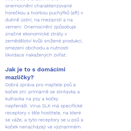
onemocnění charakterizované 
horečkou a tvorbou puchýřků (aft) v 
dutině ústní, na meziprstí a na 
vemeni. Onemocnění způsobuje 
značné ekonomické ztráty v 
zemědělství kvůli snížené produkci, 
omezení obchodu a nutnosti 
likvidace nakažených zvířat.
Jak je to s domácími 
mazlíčky?
Dobrá zpráva pro majitele psů a 
koček zní: 
primárně se slintavka a 
kulhavka na psy a kočky 
nepřenáší.
 Virus SLK má specifické 
receptory v těle hostitele, na které 
se váže, a tyto receptory se u psů a 
koček nenacházejí ve významném 