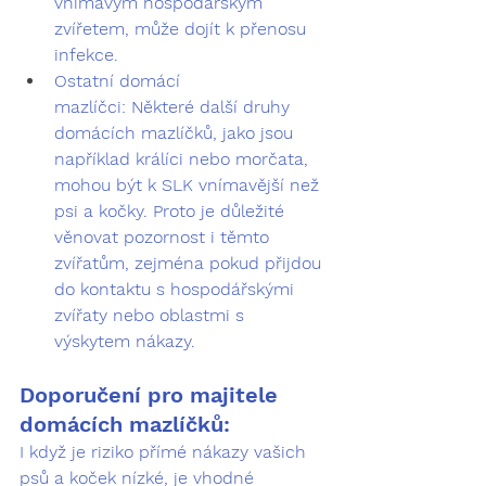
vnímavým hospodářským 
zvířetem, může dojít k přenosu 
infekce.
Ostatní domácí 
mazlíčci:
 Některé další druhy 
domácích mazlíčků, jako jsou 
například 
králíci nebo morčata
, 
mohou být k SLK vnímavější než 
psi a kočky. Proto je důležité 
věnovat pozornost i těmto 
zvířatům, zejména pokud přijdou 
do kontaktu s hospodářskými 
zvířaty nebo oblastmi s 
výskytem nákazy.
Doporučení pro majitele 
domácích mazlíčků:
I když je riziko přímé nákazy vašich 
psů a koček nízké, je vhodné 