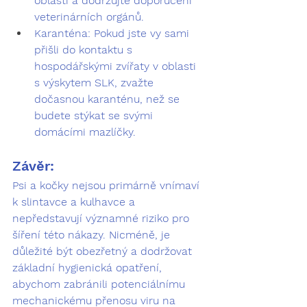
oblasti a dodržujte doporučení 
veterinárních orgánů.
Karanténa:
 Pokud jste vy sami 
přišli do kontaktu s 
hospodářskými zvířaty v oblasti 
s výskytem SLK, zvažte 
dočasnou karanténu, než se 
budete stýkat se svými 
domácími mazlíčky.
Závěr:
Psi a kočky nejsou primárně vnímaví 
k slintavce a kulhavce a 
nepředstavují významné riziko pro 
šíření této nákazy. Nicméně, je 
důležité být obezřetný a dodržovat 
základní hygienická opatření, 
abychom zabránili potenciálnímu 
mechanickému přenosu viru na 