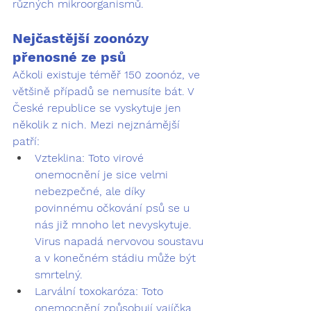
různých mikroorganismů.
Nejčastější zoonózy 
přenosné ze psů
Ačkoli existuje téměř 150 zoonóz, ve 
většině případů se nemusíte bát. V 
České republice se vyskytuje jen 
několik z nich. Mezi nejznámější 
patří:
Vzteklina:
 Toto virové 
onemocnění je sice velmi 
nebezpečné, ale díky 
povinnému očkování psů se u 
nás již mnoho let nevyskytuje. 
Virus napadá nervovou soustavu 
a v konečném stádiu může být 
smrtelný.
Larvální toxokaróza:
 Toto 
onemocnění způsobují vajíčka 