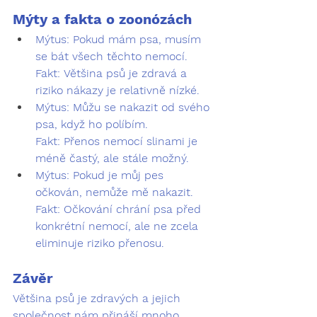
Mýty a fakta o zoonózách
Mýtus:
 Pokud mám psa, musím 
se bát všech těchto nemocí. 
Fakt:
 Většina psů je zdravá a 
riziko nákazy je relativně nízké.
Mýtus:
 Můžu se nakazit od svého 
psa, když ho políbím. 
Fakt:
 Přenos nemocí slinami je 
méně častý, ale stále možný.
Mýtus:
 Pokud je můj pes 
očkován, nemůže mě nakazit. 
Fakt:
 Očkování chrání psa před 
konkrétní nemocí, ale ne zcela 
eliminuje riziko přenosu.
Závěr
Většina psů je zdravých a jejich 
společnost nám přináší mnoho 