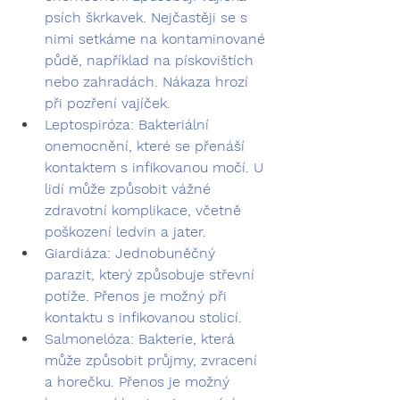
psích škrkavek. Nejčastěji se s 
nimi setkáme na kontaminované 
půdě, například na pískovištích 
nebo zahradách. Nákaza hrozí 
při pozření vajíček.
Leptospiróza:
 Bakteriální 
onemocnění, které se přenáší 
kontaktem s infikovanou močí. U 
lidí může způsobit vážné 
zdravotní komplikace, včetně 
poškození ledvin a jater.
Giardiáza:
 Jednobuněčný 
parazit, který způsobuje střevní 
potíže. Přenos je možný při 
kontaktu s infikovanou stolicí.
Salmonelóza:
 Bakterie, která 
může způsobit průjmy, zvracení 
a horečku. Přenos je možný 