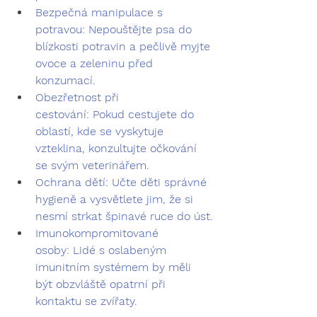
Bezpečná manipulace s 
potravou:
 Nepouštějte psa do 
blízkosti potravin a pečlivě myjte 
ovoce a zeleninu před 
konzumací.
Obezřetnost při 
cestování:
 Pokud cestujete do 
oblastí, kde se vyskytuje 
vzteklina, konzultujte očkování 
se svým veterinářem.
Ochrana dětí:
 Učte děti správné 
hygieně a vysvětlete jim, že si 
nesmí strkat špinavé ruce do úst.
Imunokompromitované 
osoby:
 Lidé s oslabeným 
imunitním systémem by měli 
být obzvláště opatrní při 
kontaktu se zvířaty.