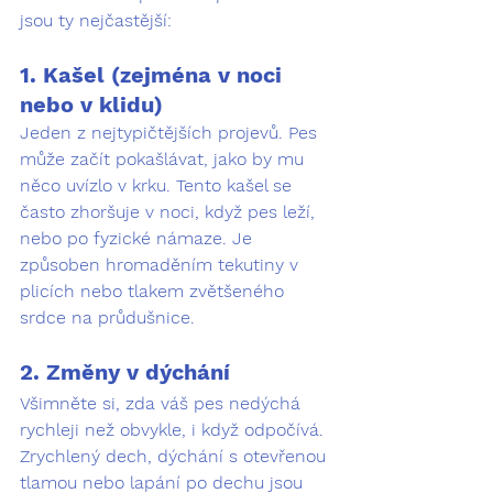
jsou ty nejčastější:
1. Kašel (zejména v noci 
nebo v klidu)
Jeden z nejtypičtějších projevů. Pes 
může začít pokašlávat, jako by mu 
něco uvízlo v krku. Tento kašel se 
často zhoršuje v noci, když pes leží, 
nebo po fyzické námaze. Je 
způsoben hromaděním tekutiny v 
plicích nebo tlakem zvětšeného 
srdce na průdušnice.
2. Změny v dýchání
Všimněte si, zda váš pes nedýchá 
rychleji než obvykle, i když odpočívá. 
Zrychlený dech, dýchání s otevřenou 
tlamou nebo lapání po dechu jsou 