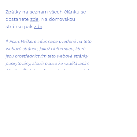
Zpátky na seznam všech článku se 
dostanete 
zde
. Na domovskou 
stránku pak 
zde
.
* Pozn: Veškeré informace uvedené na této 
webové stránce, jakož i informace, které 
jsou prostřednictvím této webové stránky 
poskytovány, slouží pouze ke vzdělávacím 
účelům. Žádná z informací zde uvedených 
není určena jako náhrada lékařské 
diagnózy a nelze takovou informaci 
považovat za lékařskou radu či 
doporučenou léčbu.
** Zdroj obrázku Google Gemini