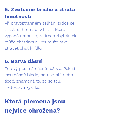
5. Zvětšené břicho a ztráta 
hmotnosti
Při pravostranném selhání srdce se 
tekutina hromadí v břiše, které 
vypadá nafouklé, zatímco zbytek těla 
může chřadnout. Pes může také 
ztrácet chuť k jídlu.
6. Barva dásní
Zdravý pes má dásně růžové. Pokud 
jsou dásně bledé, namodralé nebo 
šedé, znamená to, že se tělu 
nedostává kyslíku.
Která plemena jsou 
nejvíce ohrožena?