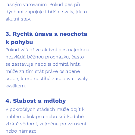
jasným varováním. Pokud pes při 
dýchání zapojuje i břišní svaly, jde o 
akutní stav.
3. Rychlá únava a neochota 
k pohybu
Pokud váš dříve aktivní pes najednou 
nezvládá běžnou procházku, často 
se zastavuje nebo si odmítá hrát, 
může za tím stát právě oslabené 
srdce, které nestíhá zásobovat svaly 
kyslíkem.
4. Slabost a mdloby
V pokročilých stádiích může dojít k 
náhlému kolapsu nebo krátkodobé 
ztrátě vědomí, zejména po vzrušení 
nebo námaze.