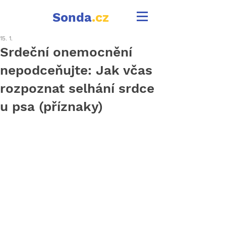
Sonda
.cz
15. 1.
Srdeční onemocnění
nepodceňujte: Jak včas
rozpoznat selhání srdce
u psa (příznaky)