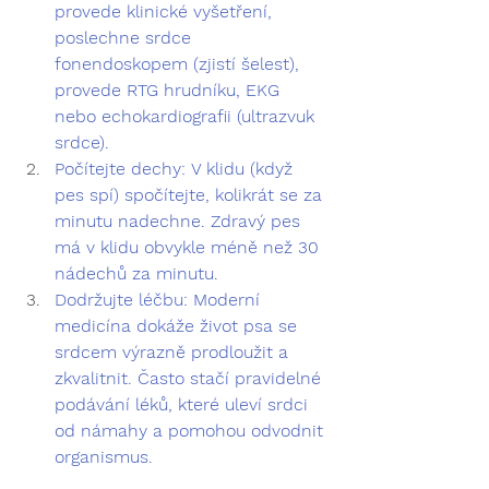
provede klinické vyšetření, 
poslechne srdce 
fonendoskopem (zjistí šelest), 
provede RTG hrudníku, EKG 
nebo echokardiografii (ultrazvuk 
srdce).
Počítejte dechy:
 V klidu (když 
pes spí) spočítejte, kolikrát se za 
minutu nadechne. Zdravý pes 
má v klidu obvykle méně než 30 
nádechů za minutu.
Dodržujte léčbu:
 Moderní 
medicína dokáže život psa se 
srdcem výrazně prodloužit a 
zkvalitnit. Často stačí pravidelné 
podávání léků, které uleví srdci 
od námahy a pomohou odvodnit 
organismus.