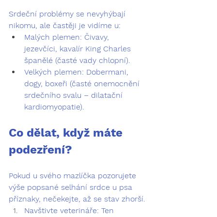
Srdeční problémy se nevyhýbají 
nikomu, ale častěji je vidíme u:
Malých plemen:
 Čivavy, 
jezevčíci, kavalír King Charles 
španělé (časté vady chlopní).
Velkých plemen:
 Dobermani, 
dogy, boxeři (časté onemocnění 
srdečního svalu – dilatační 
kardiomyopatie).
Co dělat, když máte 
podezření?
Pokud u svého mazlíčka pozorujete 
výše popsané 
selhání srdce u psa 
příznaky
, nečekejte, až se stav zhorší.
Navštivte veterináře:
 Ten 