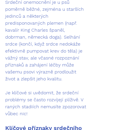
Srdeční onemocnění je u psů 
poměrně běžné, zejména u 
starších 
jedinců
 a některých 
predisponovaných plemen
 (např. 
kavalír King Charles španěl, 
dobrman, německá doga). Selhání 
srdce (končí, když srdce nedokáže 
efektivně pumpovat krev do těla) je 
vážný stav, ale včasné rozpoznání 
příznaků a zahájení léčby může 
vašemu psovi výrazně prodloužit 
život a zlepšit jeho kvalitu.
Je klíčové si uvědomit, že srdeční 
problémy se často rozvíjejí plíživě. V 
raných stadiích nemusíte zpozorovat 
vůbec nic!
Klíčové příznaky srdečního 