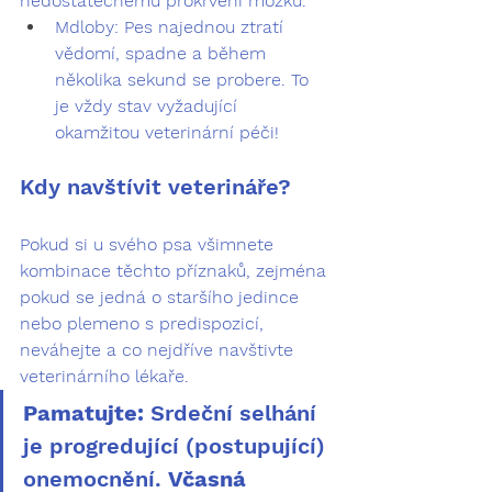
nedostatečnému prokrvení mozku.
Mdloby:
 Pes najednou ztratí 
vědomí, spadne a během 
několika sekund se probere. To 
je vždy stav vyžadující 
okamžitou veterinární péči!
Kdy navštívit veterináře?
Pokud si u svého psa všimnete 
kombinace
 těchto příznaků, zejména 
pokud se jedná o staršího jedince 
nebo plemeno s predispozicí, 
neváhejte a co nejdříve navštivte 
veterinárního lékaře.
Pamatujte:
 Srdeční selhání 
je progredující (postupující) 
onemocnění. 
Včasná 