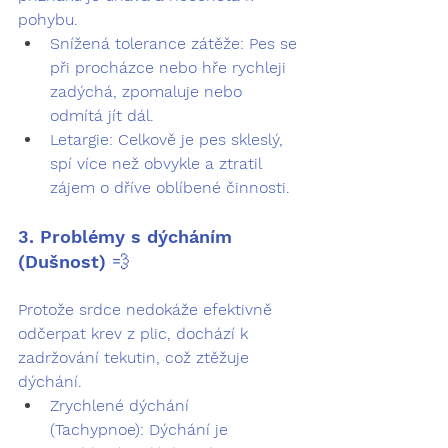
pohybu
.
Snížená tolerance zátěže:
 Pes se 
při procházce nebo hře rychleji 
zadýchá, zpomaluje nebo 
odmítá jít dál.
Letargie:
 Celkově je pes skleslý, 
spí více než obvykle a ztratil 
zájem o dříve oblíbené činnosti.
3. Problémy s dýcháním 
(Dušnost) 💨
Protože srdce nedokáže efektivně 
odčerpat krev z plic, dochází k 
zadržování tekutin, což ztěžuje 
dýchání.
Zrychlené dýchání 
(Tachypnoe):
 Dýchání je 