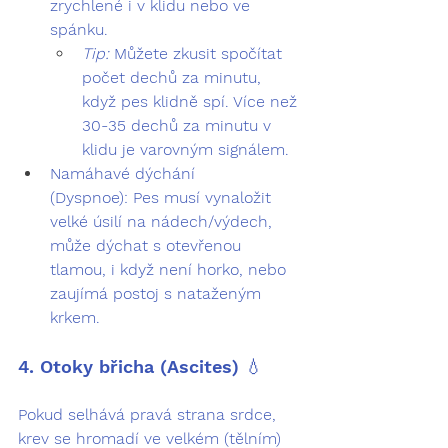
zrychlené i v klidu nebo ve 
spánku.
Tip:
 Můžete zkusit spočítat 
počet dechů za minutu, 
když pes klidně spí. Více než 
30-35 dechů za minutu v 
klidu je varovným signálem.
Namáhavé dýchání 
(Dyspnoe):
 Pes musí vynaložit 
velké úsilí na nádech/výdech, 
může dýchat s otevřenou 
tlamou, i když není horko, nebo 
zaujímá postoj s nataženým 
krkem.
4. Otoky břicha (Ascites) 💧
Pokud selhává 
pravá strana srdce
, 
krev se hromadí ve velkém (tělním) 