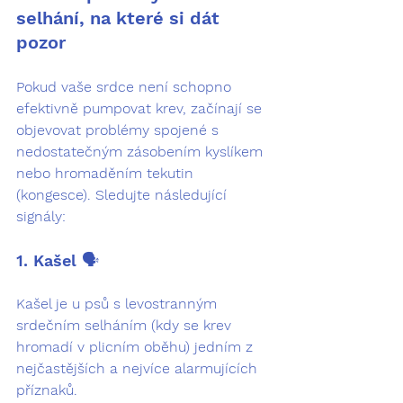
selhání, na které si dát 
pozor
Pokud vaše srdce není schopno 
efektivně pumpovat krev, začínají se 
objevovat problémy spojené s 
nedostatečným zásobením kyslíkem 
nebo hromaděním tekutin 
(kongesce). Sledujte následující 
signály:
1. Kašel 🗣️
Kašel je u psů s levostranným 
srdečním selháním (kdy se krev 
hromadí v plicním oběhu) jedním z 
nejčastějších a nejvíce alarmujících 
příznaků.