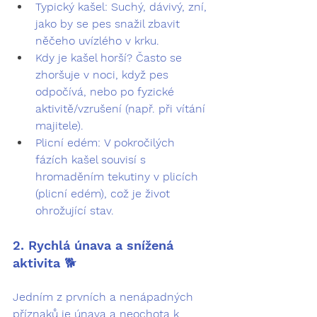
Typický kašel:
 Suchý, dávivý, zní, 
jako by se pes snažil zbavit 
něčeho uvízlého v krku.
Kdy je kašel horší?
 Často se 
zhoršuje 
v noci
, když pes 
odpočívá, nebo 
po fyzické 
aktivitě/vzrušení
 (např. při vítání 
majitele).
Plicní edém:
 V pokročilých 
fázích kašel souvisí s 
hromaděním tekutiny v plicích 
(plicní edém), což je život 
ohrožující stav.
2. Rychlá únava a snížená 
aktivita 🐕‍
Jedním z prvních a nenápadných 
příznaků je 
únava
 a 
neochota k 