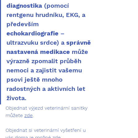
diagnostika
 (pomocí 
rentgenu hrudníku, EKG, a 
především 
echokardiografie
 – 
ultrazvuku srdce) a 
správně 
nastavená medikace
 může 
výrazně zpomalit průběh 
nemoci a zajistit vašemu 
psovi ještě mnoho 
radostných a aktivních let 
života.
Objednat výjezd veterinární sanitky 
můžete 
zde
.
Objednat si veterinární vyšetření u 
vás doma je možné 
zde
.