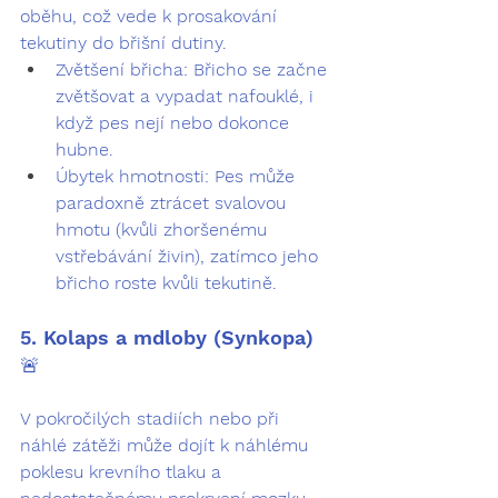
oběhu, což vede k prosakování 
tekutiny do břišní dutiny.
Zvětšení břicha:
 Břicho se začne 
zvětšovat a vypadat nafouklé, i 
když pes nejí nebo dokonce 
hubne.
Úbytek hmotnosti:
 Pes může 
paradoxně ztrácet svalovou 
hmotu (kvůli zhoršenému 
vstřebávání živin), zatímco jeho 
břicho roste kvůli tekutině.
5. Kolaps a mdloby (Synkopa) 
🚨
V pokročilých stadiích nebo při 
náhlé zátěži může dojít k náhlému 
poklesu krevního tlaku a 