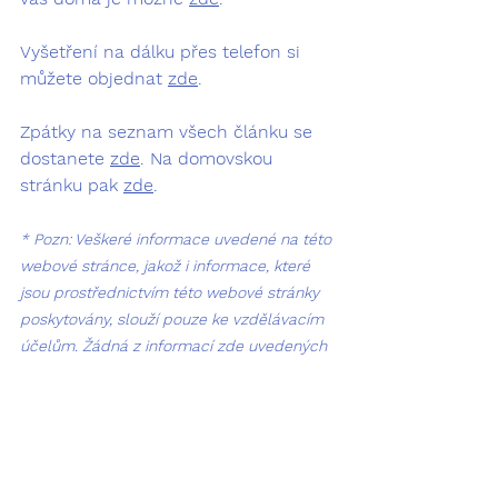
Vyšetření na dálku přes telefon si 
můžete objednat 
zde
.
Zpátky na seznam všech článku se 
dostanete 
zde
. Na domovskou 
stránku pak 
zde
.
* Pozn: Veškeré informace uvedené na této 
webové stránce, jakož i informace, které 
jsou prostřednictvím této webové stránky 
poskytovány, slouží pouze ke vzdělávacím 
účelům. Žádná z informací zde uvedených 
není určena jako náhrada lékařské 
diagnózy a nelze takovou informaci 
považovat za lékařskou radu či 
doporučenou léčbu.
* Zdroj obrázku Google Gemini